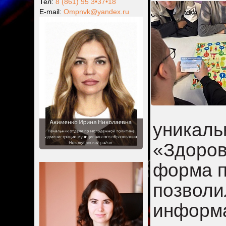
Тел:
8 (861) 95 3•37•18
Е-mail:
Ompnvk@yandex.ru
уникаль
«Здоров
форма п
позволи
информа