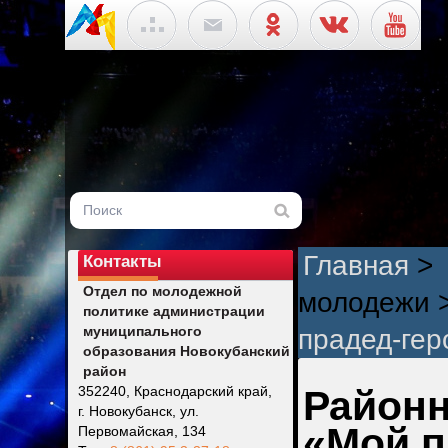
Главная
>
Контакты
Отдел по молодежной
молодежи
политике администрации
муниципального
прадед-гер
образования Новокубанский
район
352240, Краснодарский край,
Районн
г. Новокубанск, ул.
«Мой п
Первомайская, 134