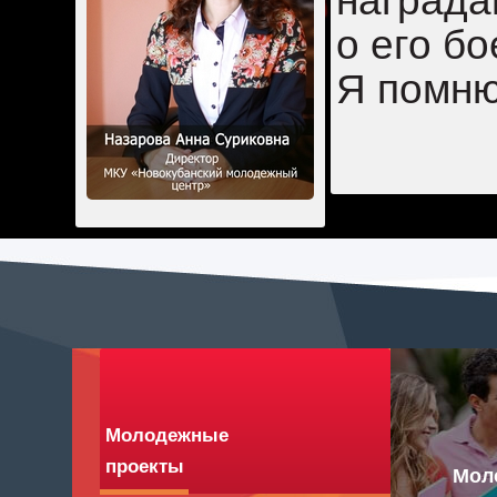
награда
о его бо
Я помню
Молодежные
проекты
Мол