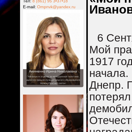
Тел:
8 (861) 95 3•37•18
Иванов
Е-mail:
Ompnvk@yandex.ru
6 Сент
Мой пра
1917 го
начала.
Днепр. 
потерял
демобил
Отечест