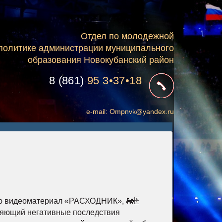
Отдел по молодежной
политике администрации муниципального
образования Новокубанский район
8 (861)
95 3•37•18
e-mail:
Ompnvk@yandex.ru
нию видеоматериал «РАСХОДНИК», 🚂🗄️
няющий негативные последствия