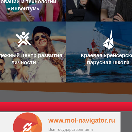
оваций и технологий
«Инвентум»
дежный центр развития
Краевая крейсерск
личности
парусная школа
www.mol-navigator.ru
Вся государственная и