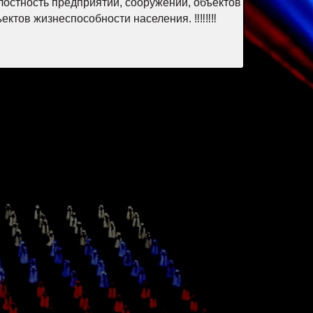
лостность предприятий, сооружений, объектов
тов жизнеспособности населения. ‼️‼️‼️‼️