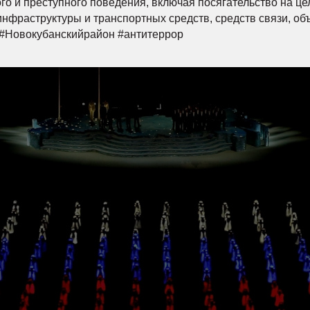
го и преступного поведения, включая посягательство на це
нфраструктуры и транспортных средств, средств связи, объек
Новокубанскийрайон #антитеррор