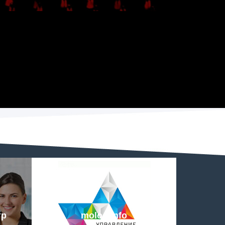
тр
molod.info