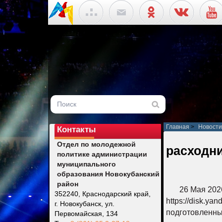
Главная
>
Новости
Контакты
Отдел по молодежной
расходн
политике администрации
муниципального
образования Новокубанский
район
26 Мая 202
352240, Краснодарский край,
https://disk.y
г. Новокубанск, ул.
подготовленны
Первомайская, 134