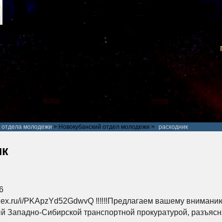
 отдела молодежи
>
Новокубанский отдел молодежи
>
расходник
ик
6
andex.ru/i/PKApzYd52GdwvQ ‼️‼️‼️Предлагаем вашему внима
й Западно-Сибирской транспортной прокуратурой, разъяс