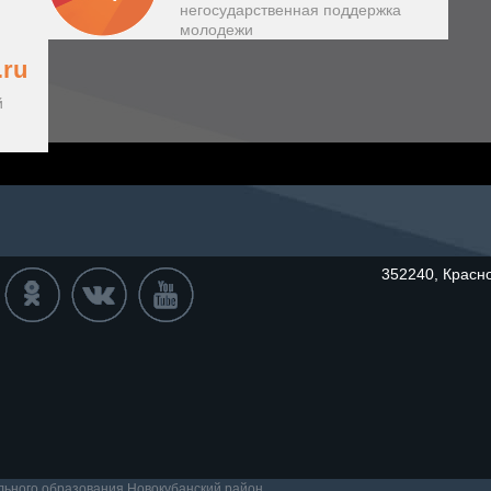
негосударственная поддержка
молодежи
.ru
й
352240, Красно
ьного образования Новокубанский район