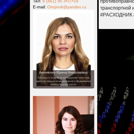
Тел:
8 (861) 95 3•37•18
противоправно
Е-mail:
Ompnvk@yandex.ru
транспортной и
#РАСХОДНИК #