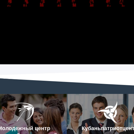
Молодежный центр
Кубаньпатриотцен