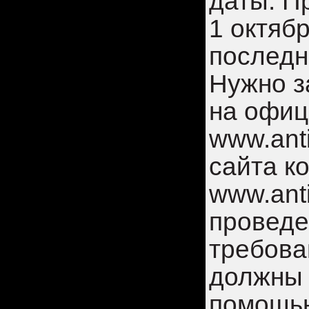
даты: П
1 октяб
последн
Нужно з
на офиц
www.anti
сайта к
www.anti
проведе
требова
должны 
помощью