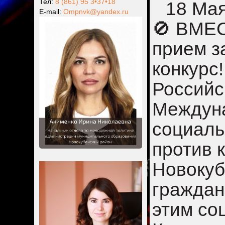
Тел:
8 (861) 95 3•37•18
18 Ма
Е-mail:
Ompnvk@yandex.ru
🚫 ВМЕ
прием з
конкурс
Российс
Междуна
социаль
против 
Новокуб
граждан
этим со