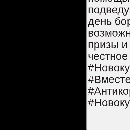
подведу
день бо
возможн
призы и
честное
#Новок
#Вместе
#Антико
#Новоку