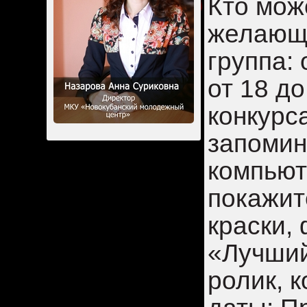
Кто мож
желающи
группа: 
от 18 д
конкурс
запомин
компьют
покажит
краски,
«Лучший
ролик, 