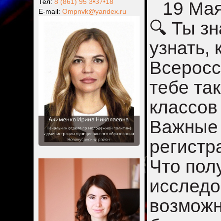
Тел:
8 (861) 95 3•37•18
19 Ма
Е-mail:
Ompnvk@yandex.ru
🔍 Ты з
узнать,
Всеросс
тебе так
классов
Важные 
регистр
Что пол
исследо
возможн