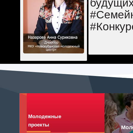
будущих
#Семей
#Конку
Молодежные
проекты
Мол