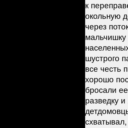
к переправ
окольную д
через пото
мальчишку 
населенных
шустрого п
все честь 
хорошо пос
бросали ее 
разведку и
детдомовцы
схватывал,