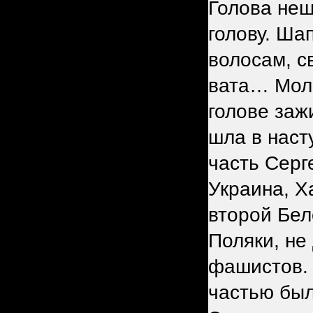
Голова нещ
голову. Ша
волосам, с
вата… Моло
голове заж
шла в наст
часть Серг
Украина, Х
второй Бе
Поляки, не
фашистов. 
частью был