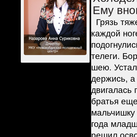
Ему вно
Грязь тяже
каждой ног
подогнулис
телеги. Бо
шею. Устало
держись, а
двигалась 
братья еще
мальчишку 
года младш
решил осво