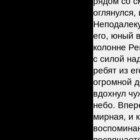
рядом со с
оглянулся,
Неподалеку
его, юный 
колонне Ре
с силой на
ребят из е
огромной д
вдохнул чу
небо. Впер
мирная, и 
воспоминан
посвящаетс