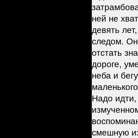
затрамбова
ней не хват
девять лет
следом. Он
отстать зн
дороге, уме
неба и бег
маленького
Надо идти,
измученном
воспоминан
смешную и