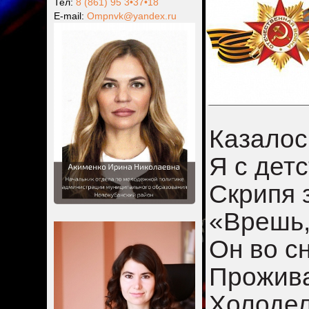
Тел:
8 (861) 95 3•37•18
Е-mail:
Ompnvk@yandex.ru
Казалось
Я с дет
Скрипя 
«Врешь,
Он во с
Прожива
Холодел