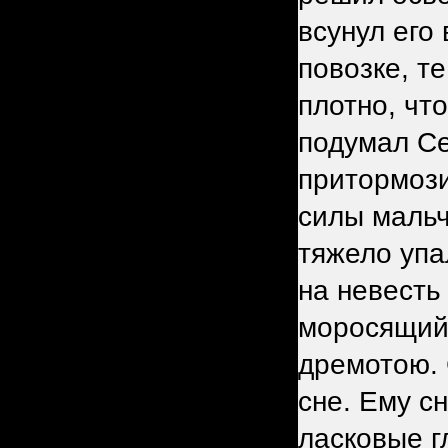
всунул его
повозке, т
плотно, чт
подумал Се
притормози
силы мальч
тяжело упа
на невесть
моросящий 
дремотою. 
сне. Ему с
ласковые г