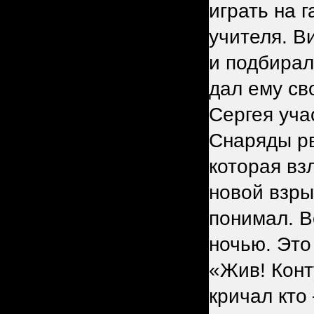
играть на 
учителя. В
и подбирал
дал ему св
Сергея уча
Снаряды рв
которая вз
новой взры
понимал. В
ночью. Это 
«Жив! Конт
кричал кто