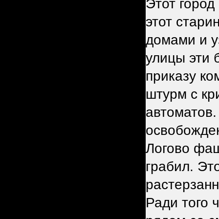
Этот город
этот стари
домами и у
улицы эти 
приказу ко
штурм с кр
автоматов.
освобожден
Логово фаш
грабил. Эт
растерзанн
Ради того 