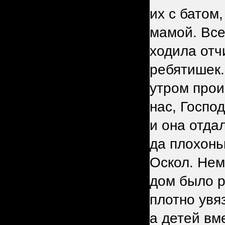
их с батом
мамой. Все
ходила отч
ребятишек.
утром прои
нас, Госпо
и она отдал
да плохонь
Оскол. Нем
дом было р
плотно увя
а детей вме