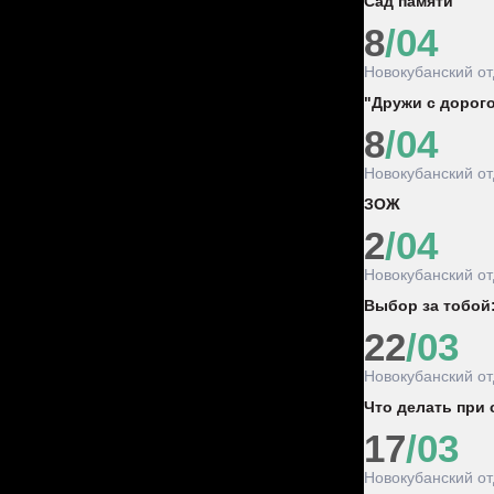
Сад памяти
8
/04
Новокубанский о
"Дружи с дорог
8
/04
Новокубанский о
ЗОЖ
2
/04
Новокубанский о
Выбор за тобой
22
/03
Новокубанский о
Что делать при 
17
/03
Новокубанский о