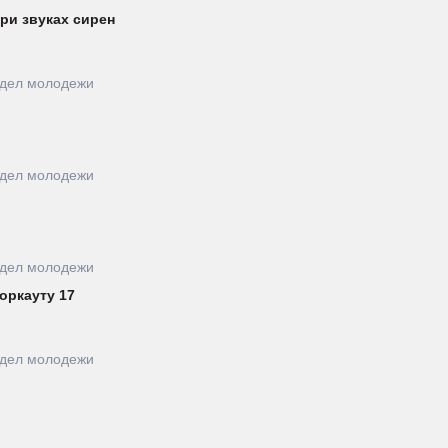
при звуках сирен
тдел молодежи
тдел молодежи
тдел молодежи
оркауту 17
тдел молодежи