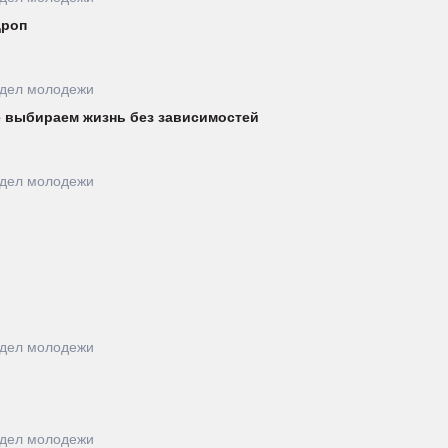
Дроп
тдел молодежи
е выбираем жизнь без зависимостей
тдел молодежи
тдел молодежи
тдел молодежи