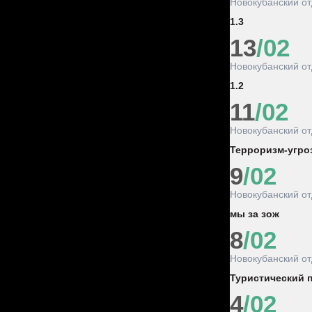
Новокубанский о
1.3
13
/02
Новокубанский о
1.2
11
/02
Новокубанский о
Терроризм-угро
9
/02
Новокубанский о
мы за зож
8
/02
Новокубанский о
Туристический п
4
/02