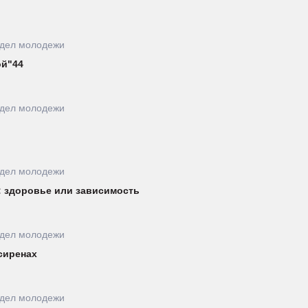
тдел молодежи
ой"44
тдел молодежи
тдел молодежи
: здоровье или зависимость
тдел молодежи
сиренах
тдел молодежи