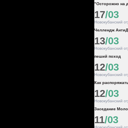
"Осторожно на 
17
/03
Новокубанский о
Челлендж Анти
13
/03
Новокубанский о
пеший поход
12
/03
Новокубанский о
Как распоряжат
12
/03
Новокубанский о
Заседание Моло
11
/03
Новокубанский о