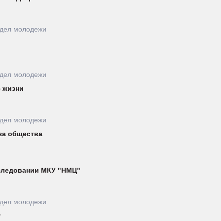
тдел молодежи
тдел молодежи
 жизни
тдел молодежи
за общества
следовании МКУ "НМЦ"
тдел молодежи
т