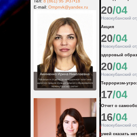
Тел:
8 (861) 95 3•37•18
20
/04
Е-mail:
Ompnvk@yandex.ru
Новокубанский о
Акция
20
/04
Новокубанский о
здоровый образ
20
/04
Новокубанский о
Терроризм-угро
17
/04
Отчет о самооб
16
/04
Новокубанский о
умей сказать не