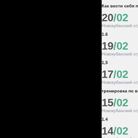
Как вести себя 
20
/02
Новокубанский о
1.6
19
/02
Новокубанский о
1,5
17
/02
Новокубанский о
тренировка по в
15
/02
Новокубанский о
1.4
14
/02