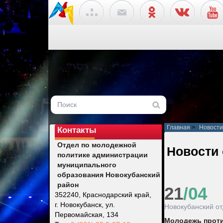
Главная
>
Новости
Контакты
Отдел по молодежной
Новости
политике администрации
муниципального
образования Новокубанский
район
21
/04
352240, Краснодарский край,
г. Новокубанск, ул.
Новокубанский о
Первомайская, 134
Молодежь проти