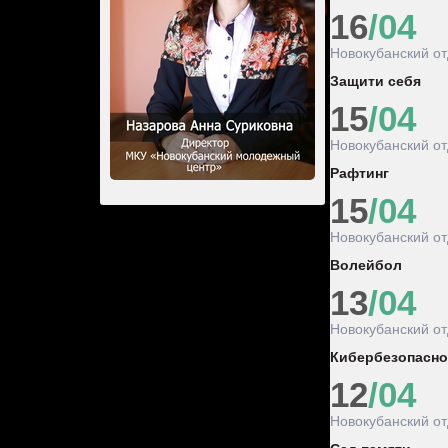
16
/04
Новокубанский о
Защити себя
15
/04
Новокубанский о
Рафтинг
15
/04
Новокубанский о
Волейбол
13
/04
Новокубанский о
Кибербезопасно
12
/04
Новокубанский о