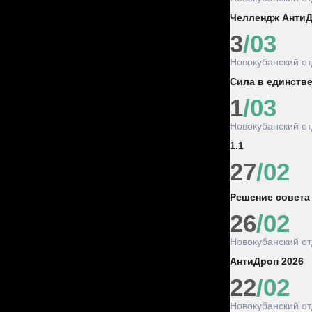
Челлендж Анти
3
/03
Новокубанский о
Сила в единств
1
/03
Новокубанский о
1.1
27
/02
Решение совета
26
/02
Новокубанский о
АнтиДроп 2026
22
/02
Новокубанский о