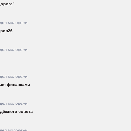
дороге"
тдел молодежи
Дроп26
тдел молодежи
тдел молодежи
ься финансами
тдел молодежи
дёжного совета
тдел молодежи